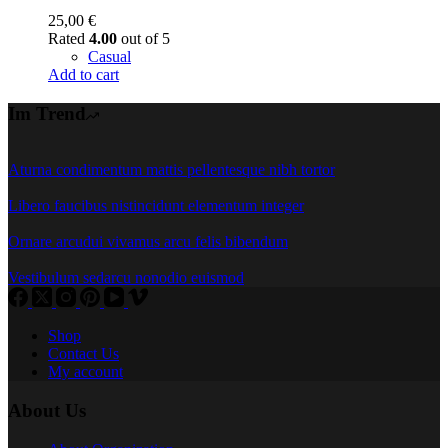
25,00
€
Rated
4.00
out of 5
Casual
Add to cart
Im Trend
Aturna condimentum mattis pellentesque nibh tortor
Libero faucibus nistincidunt elementum integer
Ornare arcudui vivamus arcu felis bibendum
Vestibulum sedarcu nonodio euismod
Shop
Contact Us
My account
About Us