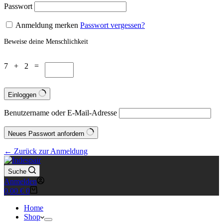
Passwort
Anmeldung merken
Passwort vergessen?
Beweise deine Menschlichkeit
7 + 2 =
Einloggen
Benutzername oder E-Mail-Adresse
Neues Passwort anfordern
← Zurück zur Anmeldung
Suche
Anmelden
Warenkorb
0,00
€
0
Home
Shop