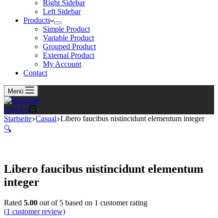
Right Sidebar
Left Sidebar
Products
Simple Product
Variable Product
Grouped Product
External Product
My Account
Contact
Menü
Warenkorb
0,00
€
0
Startseite
Casual
Libero faucibus nistincidunt elementum integer
🔍
Libero faucibus nistincidunt elementum
integer
Rated
5.00
out of 5 based on
1
customer rating
(
1
customer review)