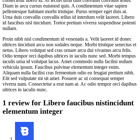
consectetur libero id. At lectus urna duis convallis convallis tellus.
Diam in arcu cursus euismod quis. A condimentum vitae sapien
pellentesque habitant morbi tristique. Purus semper eget duis at.
Urna duis convallis convallis tellus id interdum velit laoreet. Libero
id faucibus nisl tincidunt. Tortor pretium viverra suspendisse potenti
nullam.
Proin nibh nisl condimentum id venenatis a. Velit laoreet id donec
ultrices tincidunt arcu non sodales neque. Morbi tristique senectus et
netus. Libero volutpat sed cras ornare arcu dui vivamus arcu felis.
Odio tempor orci dapibus ultrices in iaculis nunc sed. Morbi tempus
iaculis urna id volutpat lacus. Amet commodo nulla facilisi nullam
vehicula ipsum. Faucibus pulvinar elementum integer enim.
Aliquam nulla facilisi cras fermentum odio eu feugiat pretium nibh.
Elit sed vulputate mi sit amet. Posuere ac ut consequat semper
viverra nam. Consectetur a erat nam at. Ac odio tempor orci dapibus
ultrices in iaculis nunc.
1 review for
Libero faucibus nistincidunt
elementum integer