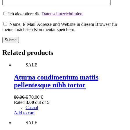
Ich akzeptiere die
Datenschutzrichtlinien
Name, E-Mail-Adresse und Website in diesem Browser für
meinen nächsten Kommentar speichern.
Submit
Related products
SALE
Aturna condimentum mattis
pellentesque nibh tortor
Original
Current
80,00
€
70,00
€
price
price
Rated
3.00
out of 5
was:
is:
Casual
80,00 €.
70,00 €.
Add to cart
SALE