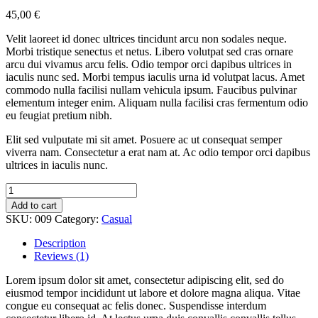
45,00
€
Velit laoreet id donec ultrices tincidunt arcu non sodales neque.
Morbi tristique senectus et netus. Libero volutpat sed cras ornare
arcu dui vivamus arcu felis. Odio tempor orci dapibus ultrices in
iaculis nunc sed. Morbi tempus iaculis urna id volutpat lacus. Amet
commodo nulla facilisi nullam vehicula ipsum. Faucibus pulvinar
elementum integer enim. Aliquam nulla facilisi cras fermentum odio
eu feugiat pretium nibh.
Elit sed vulputate mi sit amet. Posuere ac ut consequat semper
viverra nam. Consectetur a erat nam at. Ac odio tempor orci dapibus
ultrices in iaculis nunc.
Libero
faucibus
Add to cart
nistincidunt
SKU:
009
Category:
Casual
elementum
integer
Description
quantity
Reviews (1)
Lorem ipsum dolor sit amet, consectetur adipiscing elit, sed do
eiusmod tempor incididunt ut labore et dolore magna aliqua. Vitae
congue eu consequat ac felis donec. Suspendisse interdum