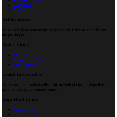
About Organization
Our Clients
Our Partners
Achievements
Massa sed elementum tempus egestas sed sed risus at ultrices mi
tempus imperdiet nulla.
Quick Links
Introduction
Organisation Team
Press Enquiries
Useful Information
Amet commodo nulla facilisi nullam vehicula ipsum. Faucibus
pulvinar elementum integer enim.
Important Links
Privacy Policy
Cookies Policy